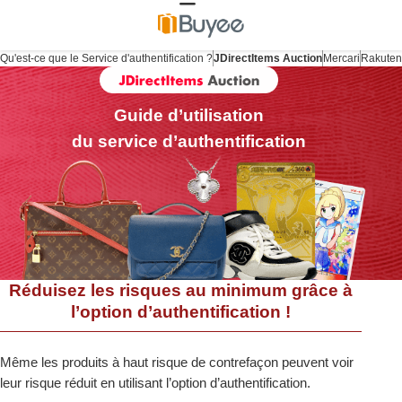
Qu'est-ce que le Service d'authentification ?
JDirectItems Auction
Mercari
Rakute
Guide d’utilisation
du service d’authentification
Réduisez les risques au minimum grâce à
l’option d’authentification !
Même les produits à haut risque de contrefaçon peuvent voir
leur risque réduit en utilisant l’option d’authentification.