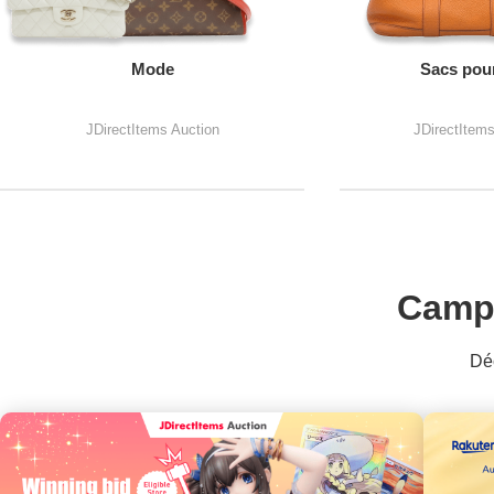
Mode
Sacs pou
JDirectItems Auction
JDirectItem
Camp
Déc