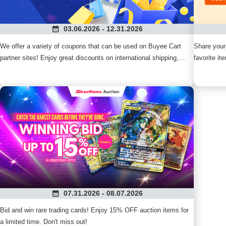
03.06.2026 - 12.31.2026
We offer a variety of coupons that can be used on Buyee Cart
Share your
partner sites! Enjoy great discounts on international shipping,
favorite i
handling fees, and product prices. Save easily with the Buyee
everyone!
Shopping Cart and check out the latest discount information now!
07.31.2026 - 08.07.2026
Bid and win rare trading cards! Enjoy 15% OFF auction items for
a limited time. Don't miss out!