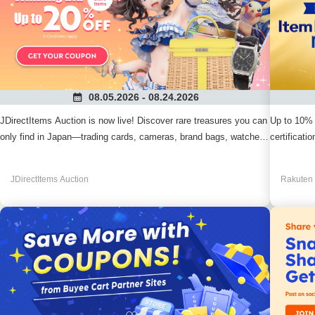
08.05.2026 - 08.24.2026
JDirectItems Auction is now live! Discover rare treasures you can
Up to 10% 
only find in Japan—trading cards, cameras, brand bags, watches,
certificati
accessories, and more. Shop confidently from official
Rakuma Off
recommended stores and enjoy great savings with this special
JDirectItems Auction
Rakuten
campaign.