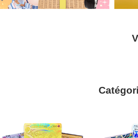
V
Catégor