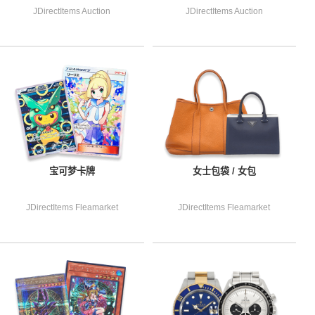
JDirectItems Auction
JDirectItems Auction
宝可梦卡牌
女士包袋 / 女包
JDirectItems Fleamarket
JDirectItems Fleamarket