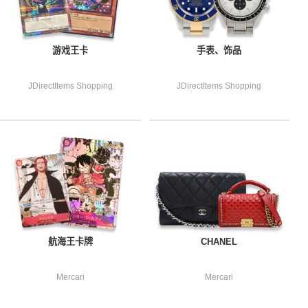
游戏王卡
手表、饰品
JDirectItems Shopping
JDirectItems Shopping
航海王卡牌
CHANEL
Mercari
Mercari