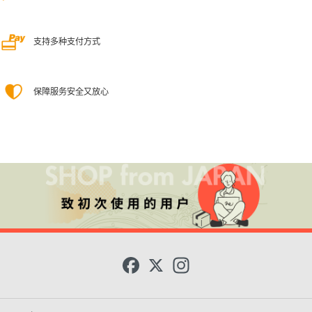
支持多种支付方式
保障服务安全又放心
F
X
I
a
n
c
s
e
t
b
a