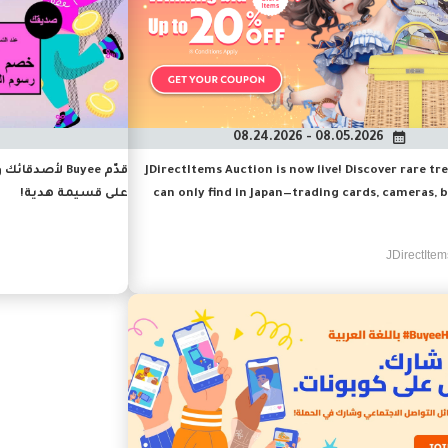
08.05.2026 - 08.24.2026
JDirectItems Auction is now live! Discover rare tr
قدّم Buyee ل
can only find in Japan—trading cards, cameras, 
على قسيمة هدية!
watches, accessories, and more. Shop confidently fr
recommended stores and enjoy great savings with t
JDirectItem