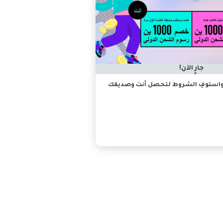
جارٍ الآن!
أصدقائك واستوفِ الشروط لتحصل أنت وصديقك