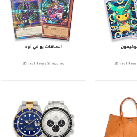
وكيمون
!بطاقات يو غي أوه
JDirectItems Shopping
JDirectItem