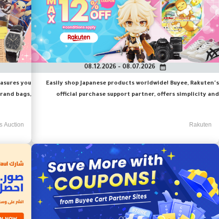
08.07.2026 - 08.12.2026
easures you
Easily shop Japanese products worldwide! Buyee, Rakuten's
brand bags,
official purchase support partner, offers simplicity and
om official
convenience. Don't miss our great deals!
his special
s Auction
Rakuten
campaign.