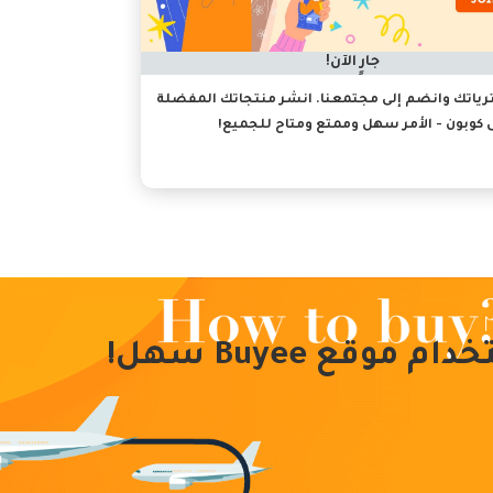
جارٍ الآن!
اتك وانضم إلى مجتمعنا. انشر منتجاتك المفضلة
كوبون - الأمر سهل وممتع ومتاح للجميع!
م موقع Buyee سهل!