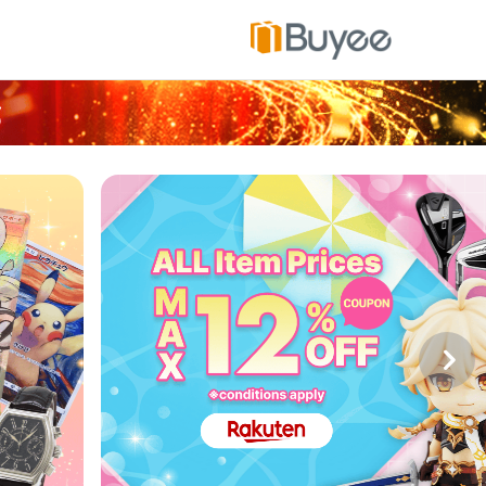
ت
خ
ط
ى
إ
ل
ى
ا
ل
م
ح
ت
و
ى