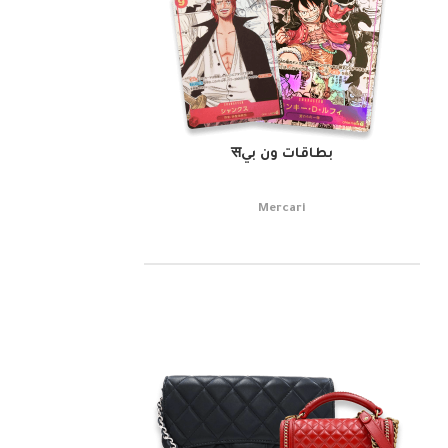
بطاقات ون بيस
Mercari