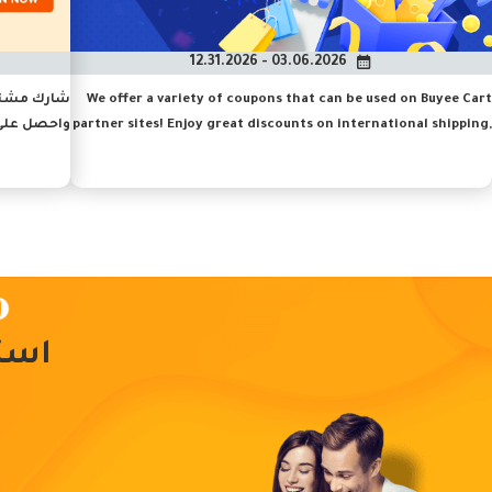
03.06.2026 - 12.31.2026
We offer a variety of coupons that can be used on Buyee Cart
شارك مشتري
partner sites! Enjoy great discounts on international shipping,
واحصل على 
handling fees, and product prices. Save easily with the Buyee
Shopping Cart and check out the latest discount information
now!
استخدا