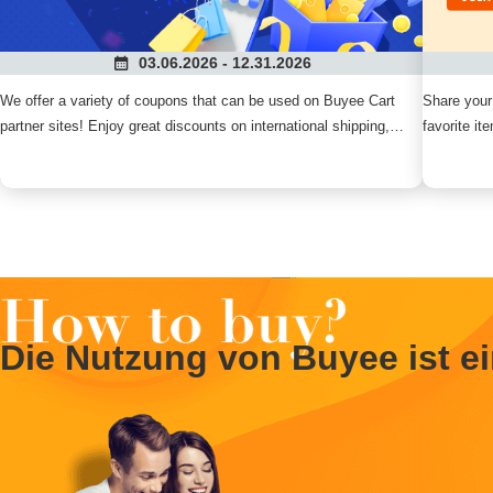
03.06.2026 - 12.31.2026
We offer a variety of coupons that can be used on Buyee Cart
Share your
partner sites! Enjoy great discounts on international shipping,
favorite i
handling fees, and product prices. Save easily with the Buyee
everyone!
Shopping Cart and check out the latest discount information now!
Die Nutzung von Buyee ist ei