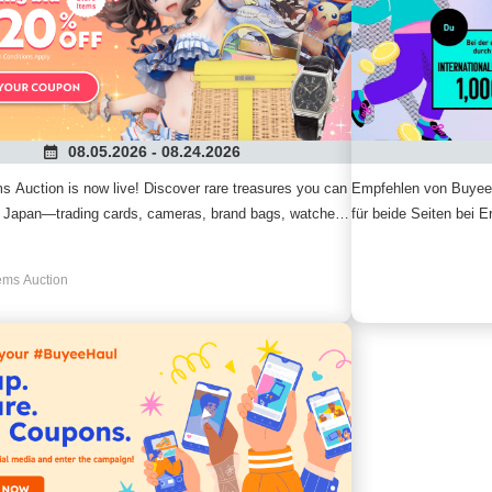
08.05.2026 - 08.24.2026
ms Auction is now live! Discover rare treasures you can
Empfehlen von Buyee 
in Japan—trading cards, cameras, brand bags, watches,
für beide Seiten bei E
s, and more. Shop confidently from official
d stores and enjoy great savings with this special
tems Auction