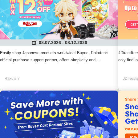
08.07.2026 - 08.12.2026
Easily shop Japanese products worldwide! Buyee, Rakuten's
JDirectIte
official purchase support partner, offers simplicity and
only find 
convenience. Don't miss our great deals!
accessorie
recommende
Rakuten
JDirectI
campaign.