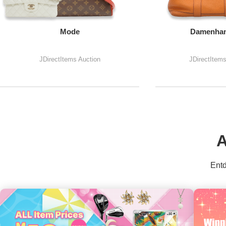
Mode
Damenhan
JDirectItems Auction
JDirectItem
A
Entd