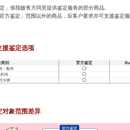
定」係指贩售方同意提供鉴定服务的部分商品。
对「官方鉴定」范围以外的商品，应客户要求亦可支援鉴定
支援鉴定选项
象类别
官方鉴定
B
尚・配件
头时尚
式卡牌
定对象范围差异