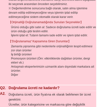
iki seçenek arasından önceden seçebilirsiniz.
※ Değerlendirme sonucuna bağlı olarak, satın alma işlemine
devam edilip edilmeyeceğine veya işlemin iptal edilip
edilmeyeceğine sistem otomatik olarak karar verir.
【Orijinalliği Doğrulanamadığında Sunulan Seçenekler】
Ürünü olduğu gibi satın al: Sadece doğrulama ücreti iade edilir ve
ürün olduğu gibi teslim edilir.
İşlemi iptal et: Tutarın tamamı iade edilir ve işlem iptal edilir.
【'Doğrulanamaz' Kapsamına Giren Durumlar】
Zamanla yıpranma gibi nedenlerle orijinalliğinin tespit edilmesi
zor olan ürünler
İş birliği ürünleri
Promosyon ürünleri (Örn: etkinliklerde dağıtılan ürünler, dergi
ekleri vb.)
Anlaşmalı eksperlerimizin uzmanlık alanı dışındaki markalara ait
ürünler.
Diğer
Q2.
Doğrulama ücreti ne kadardır?
A2.
Doğrulama ücreti, ürün fiyatına ek olarak belirlenen bir ücret
gerektirir.
Ücretler, ürün kategorisine ve markasına göre değişiklik