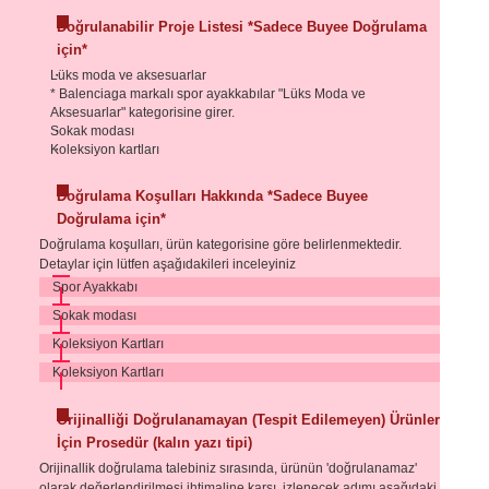
Doğrulanabilir Proje Listesi *Sadece Buyee Doğrulama
için*
Lüks moda ve aksesuarlar
* Balenciaga markalı spor ayakkabılar "Lüks Moda ve
Aksesuarlar" kategorisine girer.
Sokak modası
Koleksiyon kartları
Doğrulama Koşulları Hakkında *Sadece Buyee
Doğrulama için*
Doğrulama koşulları, ürün kategorisine göre belirlenmektedir.
Detaylar için lütfen aşağıdakileri inceleyiniz
Spor Ayakkabı
Sokak modası
Koleksiyon Kartları
Koleksiyon Kartları
Orijinalliği Doğrulanamayan (Tespit Edilemeyen) Ürünler
İçin Prosedür (kalın yazı tipi)
Orijinallik doğrulama talebiniz sırasında, ürünün 'doğrulanamaz'
olarak değerlendirilmesi ihtimaline karşı, izlenecek adımı aşağıdaki