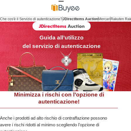
Che cos'è il Servizio di autenticazione?
JDirectItems Auction
Mercari
Rakuten Ra
Guida all’utilizzo
del servizio di autenticazione
Minimizza i rischi con l’opzione di
autenticazione!
Anche i prodotti ad alto rischio di contraffazione possono
avere i rischi ridotti al minimo scegliendo l’opzione di