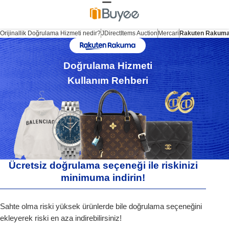
Orijinallik Doğrulama Hizmeti nedir?
JDirectItems Auction
Mercari
Rakuten Rakum
Doğrulama Hizmeti
Kullanım Rehberi
Ücretsiz doğrulama seçeneği ile riskinizi
minimuma indirin!
Sahte olma riski yüksek ürünlerde bile doğrulama seçeneğini
ekleyerek riski en aza indirebilirsiniz!