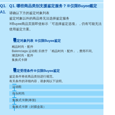
Q1.
Q1. 哪些商品类别支援鉴定服务？※仅限Buyee鑑定
A1.
请确认下方的鉴定对象列表
鉴定对象以外的商品将无法选择鉴定服务
※Buyee商品页面即使标示「可选择鉴定选项」，仍有可能无法
使用鉴定方案。
鉴定对象列表 ※仅限Buyee鉴定
精品时尚・配件
Balenciaga 运动鞋 归类于 「精品时尚・配件」，费用不同。
潮流时尚・配件
集换式卡牌
鉴定受理条件※仅限Buyee鉴定
鉴定条件将依商品类别进行规范。
有关条件的详细内容，请参阅以下说明。
运动鞋
街头时尚
集换式卡牌(单张)
集换式卡牌（封膜盒装）