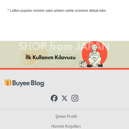
* Lütfen popüler ürünler satın alırken sahte ürünlere dikkat edin.
F
X
I
a
n
c
s
e
t
b
a
Şirket Profili
o
g
o
r
Hizmet Koşulları
k
a