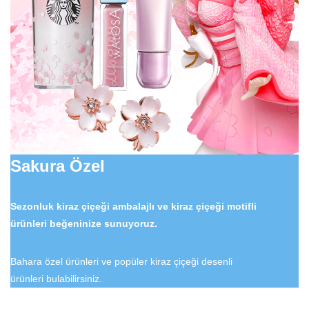
Sakura Özel
Sezonluk kiraz çiçeği ambalajlı ve kiraz çiçeği motifli
ürünleri beğeninize sunuyoruz.
Bahara özel ürünleri ve popüler kiraz çiçeği desenli
ürünleri bulabilirsiniz.