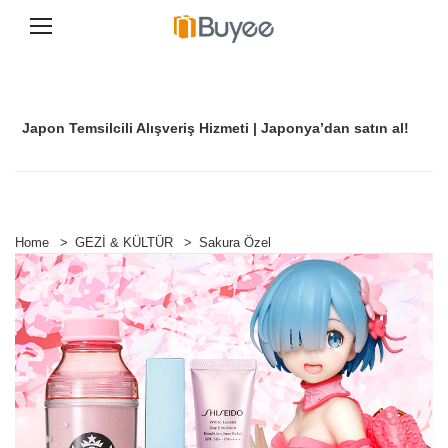
İ
ç
e
r
Japon Temsilcili Alışveriş Hizmeti | Japonya’dan satın al!
i
ğ
e
g
e
ç
Home
>
GEZİ & KÜLTÜR
>
Sakura Özel