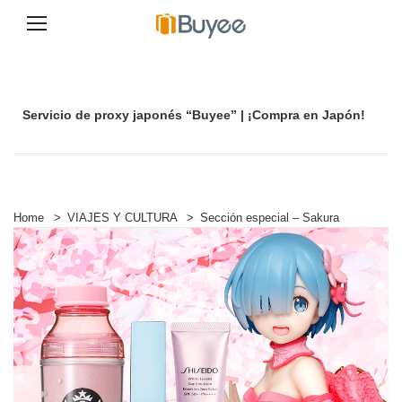
S
a
l
t
Servicio de proxy japonés “Buyee” | ¡Compra en Japón!
a
r
a
l
c
o
n
Home
>
VIAJES Y CULTURA
>
Sección especial – Sakura
t
e
n
i
d
o