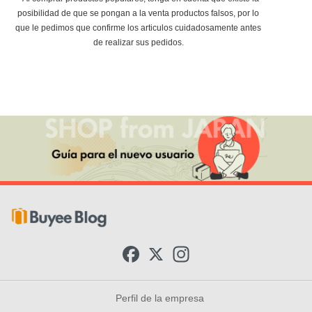
posibilidad de que se pongan a la venta productos falsos, por lo
que le pedimos que confirme los articulos cuidadosamente antes
de realizar sus pedidos.
F
X
I
a
n
c
s
e
t
b
a
Perfil de la empresa
o
g