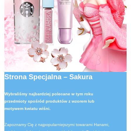
Strona Specjalna – Sakura
Wybraliśmy najbardziej polecane w tym roku
przedmioty spośród produktów z wzorem lub
motywem kwiatu wiśni.
Zapoznamy Cię z najpopularniejszymi towarami Hanami,