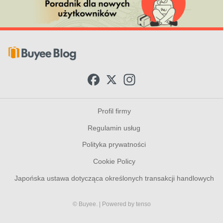
F
X
I
a
n
c
s
e
t
b
a
Profil firmy
o
g
o
r
Regulamin usług
k
a
m
Polityka prywatności
Cookie Policy
Japońska ustawa dotycząca określonych transakcji handlowych
© Buyee.
| Powered by
tenso