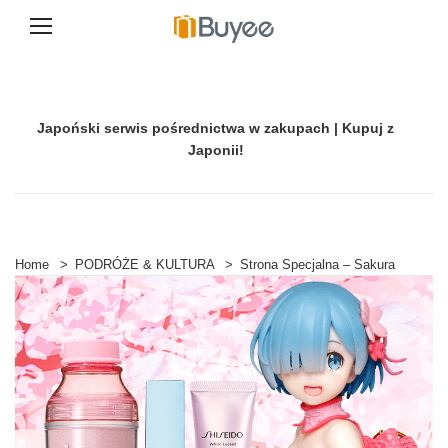
P
r
z
e
Japoński serwis pośrednictwa w zakupach | Kupuj z
j
d
Japonii!
ź
d
o
t
r
e
Home
>
PODRÓŻE & KULTURA
>
Strona Specjalna – Sakura
ś
c
i