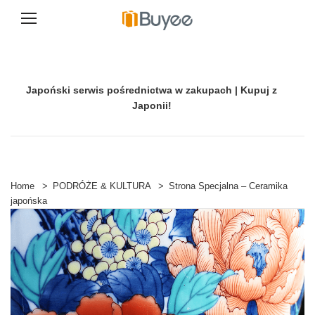
P
r
z
e
Japoński serwis pośrednictwa w zakupach | Kupuj z
j
d
Japonii!
ź
d
o
t
r
e
Home
>
PODRÓŻE & KULTURA
>
Strona Specjalna – Ceramika
ś
japońska
c
i