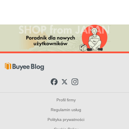
F
X
I
a
n
c
s
e
t
b
a
Profil firmy
o
g
o
r
Regulamin usług
k
a
m
Polityka prywatności