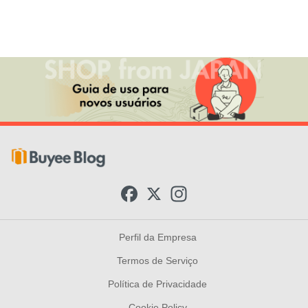
F
X
I
a
n
c
s
e
t
b
a
Perfil da Empresa
o
g
o
r
Termos de Serviço
k
a
m
Política de Privacidade
Cookie Policy