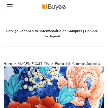
A
v
a
n
Serviço Japonês de Intermediário de Compras | Compre
ç
a
do Japão!
r
p
a
r
a
o
Home
>
VIAGEM E CULTURA
>
Especial de Cerâmica Japonesa
c
o
n
t
e
ú
d
o