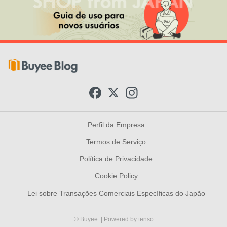
F
X
I
a
n
c
s
e
t
b
a
Perfil da Empresa
o
g
o
r
Termos de Serviço
k
a
m
Política de Privacidade
Cookie Policy
Lei sobre Transações Comerciais Específicas do Japão
© Buyee.
| Powered by
tenso