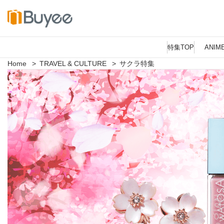
コ
ン
特集TOP
ANIM
テ
ン
Home
>
TRAVEL & CULTURE
>
サクラ特集
ツ
へ
ス
キ
ッ
プ