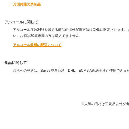
万国共通の禁制品
アルコールに関して
アルコール度数24%を超える商品の海外配送方法はDHLに限定されます
い。お酒は20歳未満の方は購入できません。
アルコール飲料の配送について
食品に関して
台湾への発送は、Buyee空運台湾、DHL、ECMSの配送手段が使用で
※人気の商材は正規品以外が