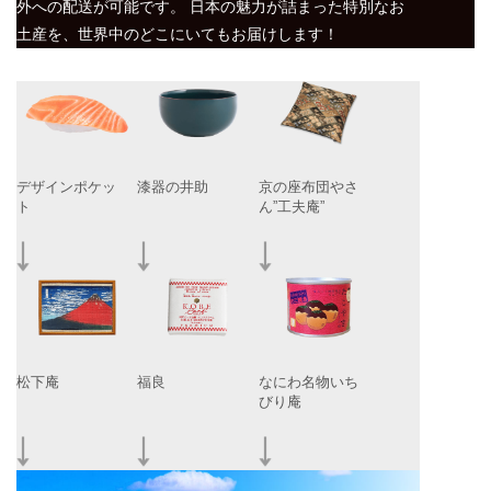
外への配送が可能です。 日本の魅力が詰まった特別なお
土産を、世界中のどこにいてもお届けします！
デザインポケッ
漆器の井助
京の座布団やさ
ト
ん”工夫庵”
松下庵
福良
なにわ名物いち
びり庵