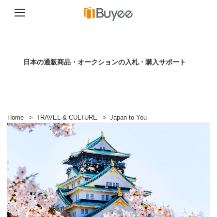
コ
ン
テ
ン
日本の通販商品・オークションの入札・購入サポート
ツ
へ
ス
キ
ッ
プ
Home
>
TRAVEL & CULTURE
>
Japan to You