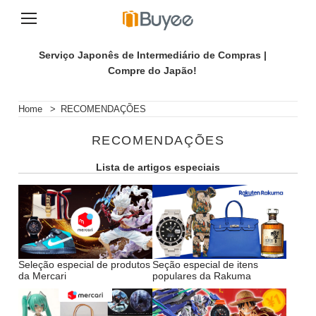
A
v
Serviço Japonês de Intermediário de Compras |
a
Compre do Japão!
n
ç
a
Home
>
RECOMENDAÇÕES
r
p
RECOMENDAÇÕES
a
r
Lista de artigos especiais
a
o
c
o
n
t
e
ú
Seleção especial de produtos
Seção especial de itens
da Mercari
populares da Rakuma
d
o