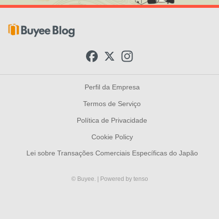
F
X
I
a
n
c
s
e
t
b
a
Perfil da Empresa
o
g
o
r
Termos de Serviço
k
a
m
Política de Privacidade
Cookie Policy
Lei sobre Transações Comerciais Específicas do Japão
© Buyee.
| Powered by
tenso