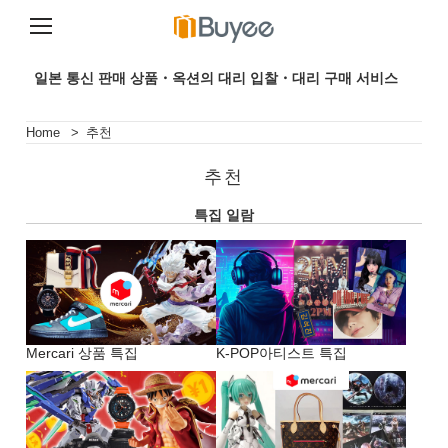
콘
텐
일본 통신 판매 상품・옥션의 대리 입찰・대리 구매 서비스
츠
로
건
Home
>
추천
너
뛰
추천
기
특집 일람
Mercari 상품 특집
K-POP아티스트 특집