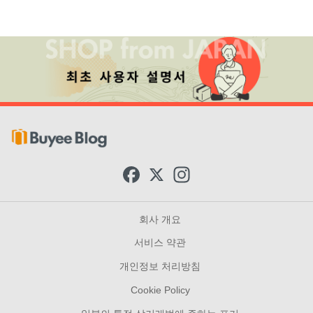
F
X
I
a
n
c
s
e
t
b
a
회사 개요
o
g
o
r
서비스 약관
k
a
m
개인정보 처리방침
Cookie Policy