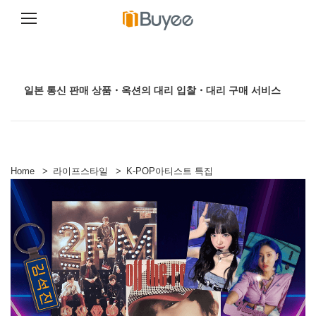
콘
텐
츠
로
일본 통신 판매 상품・옥션의 대리 입찰・대리 구매 서비스
건
너
뛰
기
Home
>
라이프스타일
>
K-POP아티스트 특집