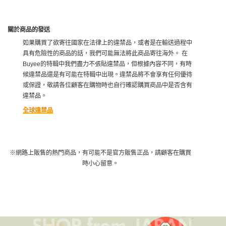
關於商品的發送
如果購買了欲寄往國家在法律上的違禁品，或者是在輸送過程中
具有危險性的商品的話，我們可能無法將此商品寄往海外。 在
Buyee的特輯中我們盡力不張貼違禁品，但根據內容不同，有時
候違禁品還是有可能在特輯中出現。違禁品將不會享有任何優待
或保證，敬請各位顧客在購物時也自行確認購買商品中是否含有
違禁品。
全球違禁品
※網路上販售的熱門商品，有可能不是官方販售正品，請顧客在購買
時小心留意。