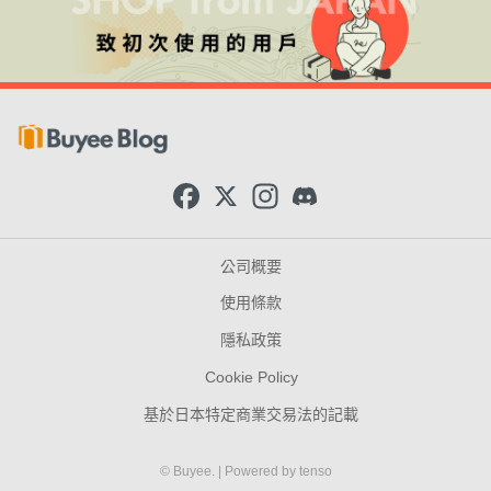
F
X
I
D
a
n
i
c
s
s
e
t
c
b
a
o
公司概要
o
g
r
o
r
d
使用條款
k
a
m
隱私政策
Cookie Policy
基於日本特定商業交易法的記載
© Buyee.
| Powered by
tenso