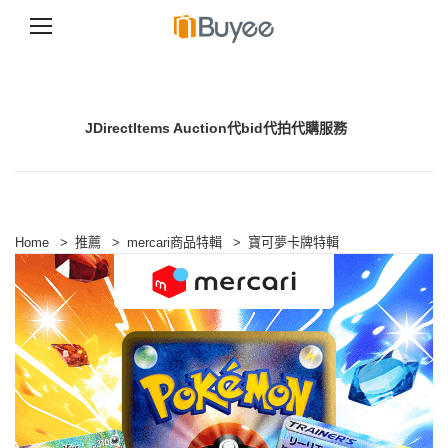
S
k
i
p
JDirectItems Auction代bid代拍代購服務
t
o
c
o
n
t
e
Home
>
推薦
>
mercari商品特輯
>
寶可夢卡牌特輯
n
t