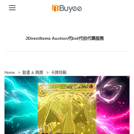
S
k
i
p
JDirectItems Auction代bid代拍代購服務
t
o
c
o
n
t
e
Home
>
動畫 & 興趣
>
卡牌特輯
n
t