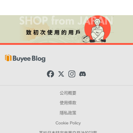
F
X
I
D
a
n
i
c
s
s
e
t
c
b
a
o
公司概要
o
g
r
o
r
d
使用條款
k
a
m
隱私政策
Cookie Policy
基於日本特定商業交易法的記載