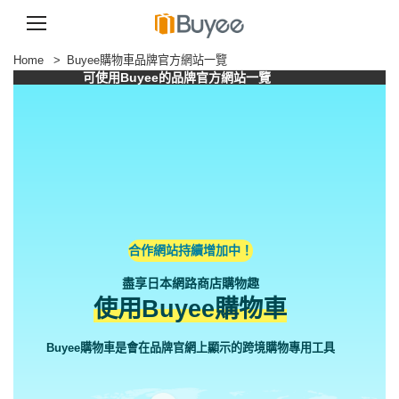
S
Home
>
Buyee購物車品牌官方網站一覽
k
可使用Buyee的品牌官方網站一覽
i
p
t
o
c
o
n
t
e
n
t
合作網站持續增加中！
盡享日本網路商店購物趣
使用Buyee購物車
Buyee購物車是會在品牌官網上顯示的跨境購物專用工具