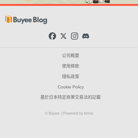
F
X
I
D
a
n
i
c
s
s
e
t
c
b
a
o
公司概要
o
g
r
o
r
d
使用條款
k
a
m
隱私政策
Cookie Policy
基於日本特定商業交易法的記載
© Buyee.
| Powered by
tenso