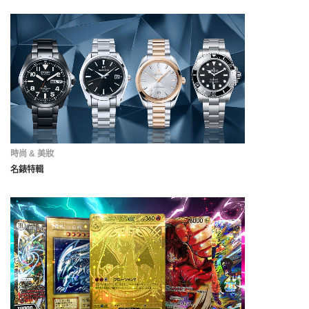
時尚 & 美妝
名錶特輯