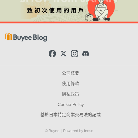
F
X
I
D
a
n
i
c
s
s
e
t
c
b
a
o
公司概要
o
g
r
o
r
d
使用條款
k
a
m
隱私政策
Cookie Policy
基於日本特定商業交易法的記載
© Buyee.
| Powered by
tenso