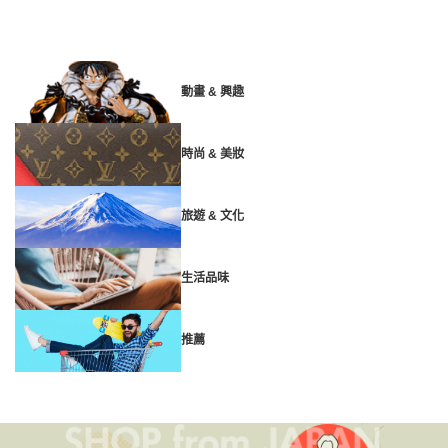
動畫 & 興趣
時尚 & 美妝
旅遊 & 文化
生活品味
推薦