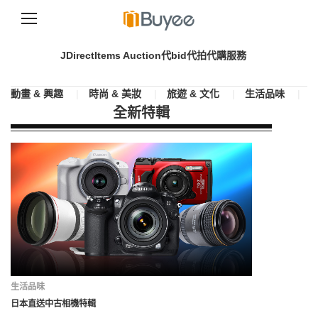
S
k
JDirectItems Auction代bid代拍代購服務
i
p
t
動畫 & 興趣
|
時尚 & 美妝
|
旅遊 & 文化
|
生活品味
|
o
全新特輯
c
o
n
t
e
n
t
生活品味
日本直送中古相機特輯