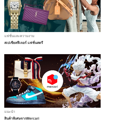
แฟชั่นและความงาม
สเปเชียลฟีเจอร์ แฟชั่นสตรี
แนะนำ
สินค้าพิเศษจากMercari