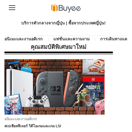
S
k
บริการตัวกลางจากญี่ปุ่น | ซื้อจากประเทศญี่ปุ่น!
i
p
t
อนิเมะและงานอดิเรก
|
แฟชั่นและความงาม
|
การเดินทางและ
o
คุณสมบัติพิเศษมาใหม่
c
o
n
t
e
n
t
อนิเมะและงานอดิเรก
สเปเชียลฟีเจอร์ วิดีโอเกมและเกม LSI