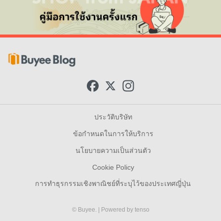
F
X
I
a
n
c
s
e
t
b
a
ประวัติบริษัท
o
g
o
r
ข้อกำหนดในการให้บริการ
k
a
m
นโยบายความเป็นส่วนตัว
Cookie Policy
การทำธุรกรรมเชิงพาณิชย์ที่ระบุไว้ของประเทศญี่ปุ่น
© Buyee.
| Powered by
tenso