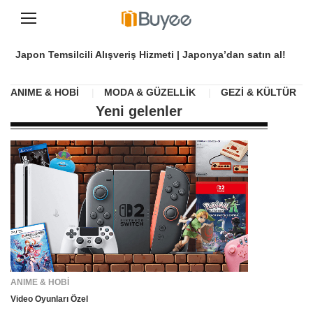
İ
ç
Japon Temsilcili Alışveriş Hizmeti | Japonya’dan satın al!
e
r
i
ANIME & HOBİ
|
MODA & GÜZELLİK
|
GEZİ & KÜLTÜR
|
ğ
Yeni gelenler
e
g
e
ç
ANIME & HOBİ
Video Oyunları Özel