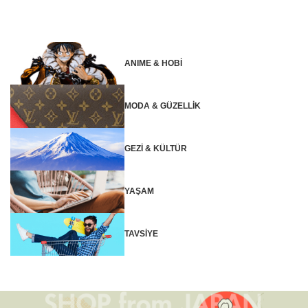
ANIME & HOBİ
MODA & GÜZELLİK
GEZİ & KÜLTÜR
YAŞAM
TAVSİYE