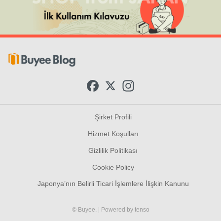
F
X
I
a
n
c
s
e
t
b
a
Şirket Profili
o
g
o
r
Hizmet Koşulları
k
a
m
Gizlilik Politikası
Cookie Policy
Japonya’nın Belirli Ticari İşlemlere İlişkin Kanunu
© Buyee.
| Powered by
tenso