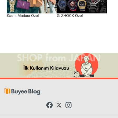
Kadın Modası Özel
G-SHOCK Özel
F
X
I
a
n
c
s
e
t