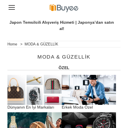
İ
ç
Japon Temsilcili Alışveriş Hizmeti | Japonya’dan satın
e
al!
r
i
ğ
Home
>
MODA & GÜZELLİK
e
g
MODA & GÜZELLİK
e
ç
ÖZEL
Dünyanın En İyi Markaları
Erkek Moda Özel