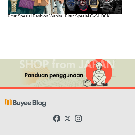
Fitur Spesial Fashion Wanita
Fitur Spesial G-SHOCK
F
X
I
a
n
c
s
e
t