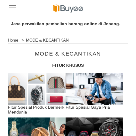
S
k
Jasa perwakilan pembelian barang online di Jepang.
i
p
t
Home
>
MODE & KECANTIKAN
o
c
MODE & KECANTIKAN
o
n
FITUR KHUSUS
t
e
n
t
Fitur Spesial Produk Bermerk
Fitur Spesial Gaya Pria
Mendunia