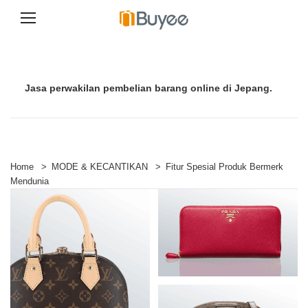
S
k
i
p
Jasa perwakilan pembelian barang online di Jepang.
t
o
c
o
n
t
e
Home
>
MODE & KECANTIKAN
>
Fitur Spesial Produk Bermerk
n
Mendunia
t