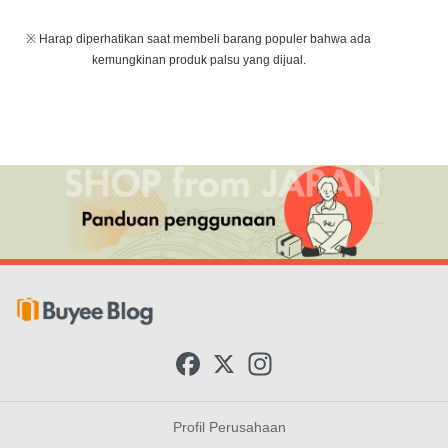
※ Harap diperhatikan saat membeli barang populer bahwa ada
kemungkinan produk palsu yang dijual.
F
X
I
a
n
c
s
e
t
b
a
Profil Perusahaan
o
g