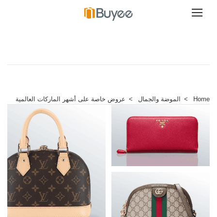
ت
خ
ط
ى
إ
ل
ى
ا
ل
Home
>
الموضة والجمال
>
عروض خاصة على أشهر الماركات العالمية
م
ح
ت
و
ى