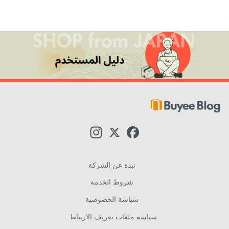
I
X
F
n
a
s
c
t
e
a
b
نبذة عن الشركة
g
o
r
o
شروط الخدمة
a
k
m
سياسة الخصوصية
سياسة ملفات تعريف الارتباط.