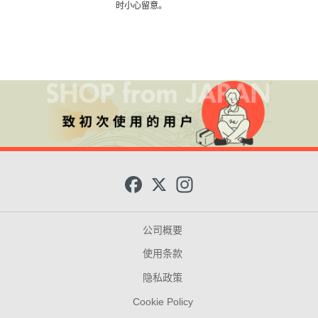
时小心留意。
F
X
I
a
n
c
s
e
t
b
a
公司概要
o
g
o
r
使用条款
k
a
m
隐私政策
Cookie Policy