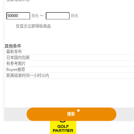
立即得标价格 (最低)
日元
〜
日元
立即得标价格 (最高)
仅显示立即得标商品
7HOURS
其他条件
最新发布
日本国内包邮
有参考图片
经过专业翻新、焕发如新光彩的“传世珍品”，现以二手特有的超值价
Buyee推荐
格为您奉上。
距离结束时间一小时以内
查看商品
搜索