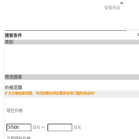
查看商品
搜索条件
类别
PLAYMART
筛选搜索
价格范围
从最新款到高性价比的经典旧款，我们为您提供经过严格功能检测
扩大价格检索范围，寻找快要达到优惠券适用门槛的商品吧！
的数码产品。
现在价格
查看商品
现在价格 (最低)
日元
〜
日元
现在价格 (最高)
立即得标价格