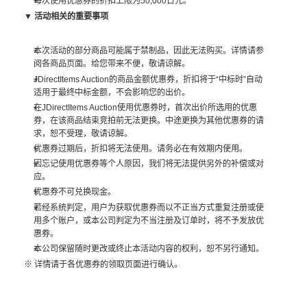
每次使用优惠券的折扣上限为50,000日元。
▼ 活动相关的重要事项
本次活动的部分商品可能属于禁制品，因此无法购买。详情请参
阅各商品页面。给您带来不便，敬请谅解。
JDirectItems Auction的商品金额优惠券，折扣将于“中标时”自动
适用于最终中标金额，不会影响您的出价。
在JDirectItems Auction使用优惠券时，首次出价所选用的优惠
券，在该商品结束竞拍前无法更换。中途更换为其他优惠券的请
求，恕不受理，敬请谅解。
优惠券过期后，折扣将无法使用。请务必在有效期内使用。
因忘记使用优惠券等个人原因，我们将无法提供另外的补偿或对
应。
优惠券不可兑换现金。
若经系统判定，用户为获取优惠券而以不正当方式重复注册或使
用多个账户，或本公司判定为不当注册及订单时，将不予发放优
惠券。
本公司保留随时更改或终止本活动内容的权利，恕不另行通知。
※ 详情请于各优惠券的领取页面进行确认。