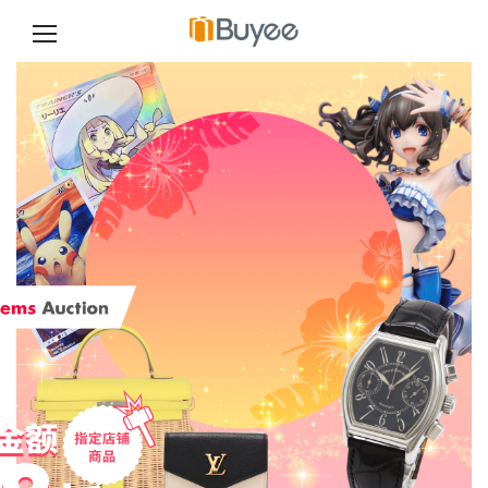
跳
至
正
文