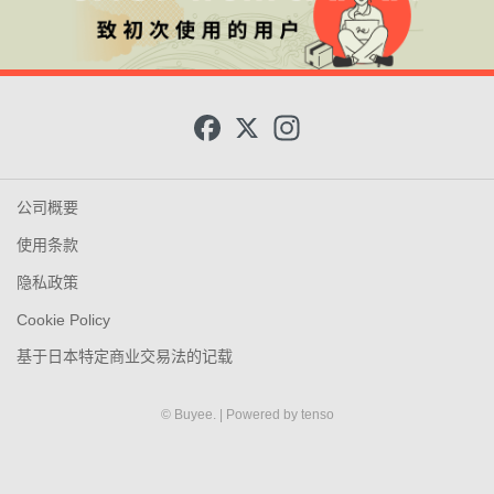
F
X
I
a
n
c
s
e
t
b
a
o
g
公司概要
o
r
k
a
使用条款
m
隐私政策
Cookie Policy
基于日本特定商业交易法的记载
© Buyee.
| Powered by
tenso