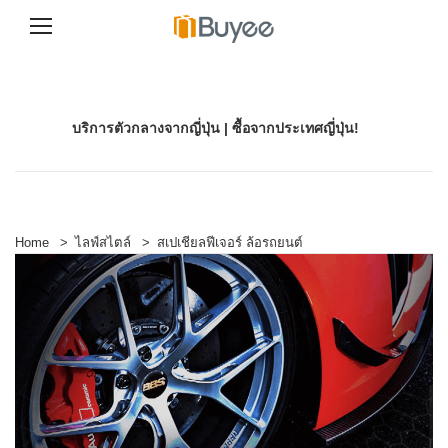
S
k
i
p
บริการตัวกลางจากญี่ปุ่น | ซื้อจากประเทศญี่ปุ่น!
t
o
c
o
n
t
e
Home
>
ไลฟ์สไตล์
>
สเปเชียลฟีเจอร์ ล้อรถยนต์
n
t