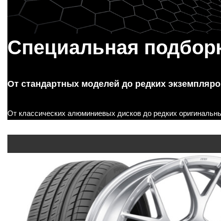
м
у
Специальная подбор
От стандартных моделей до редких экземпляро
От классических алюминиевых дисков до редких оригинальных