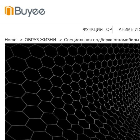
П
е
ФУНКЦИЯ TOP
АНИМЕ И 
р
е
Home
>
ОБРАЗ ЖИЗНИ
>
Специальная подборка автомобильн
й
т
и
к
с
о
д
е
р
ж
и
м
о