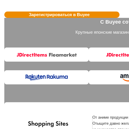
Зарегистрироваться в Buyee
С Buyee с
Крупные японские магази
От аниме продукции 
Отыщите давно жела