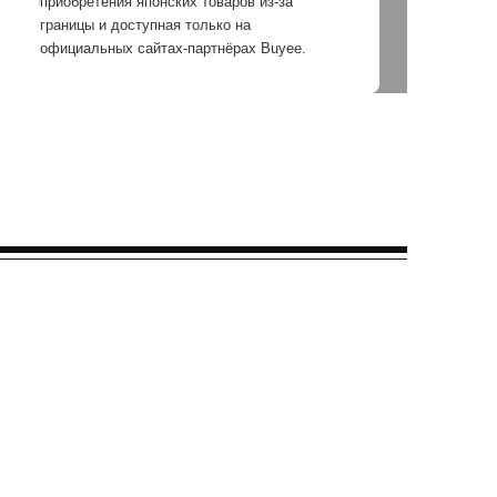
приобретения японских товаров из-за
границы и доступная только на
официальных сайтах-партнёрах Buyee.