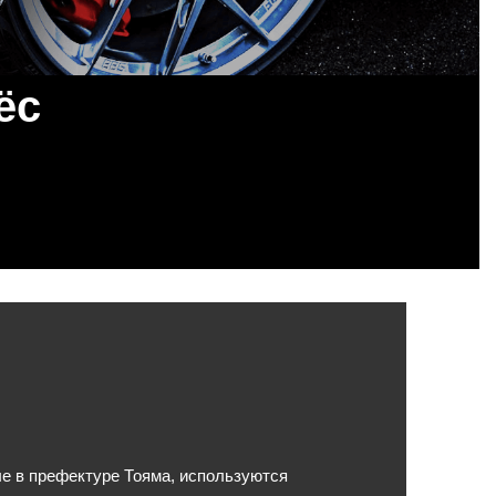
ёс
е в префектуре Тояма, используются