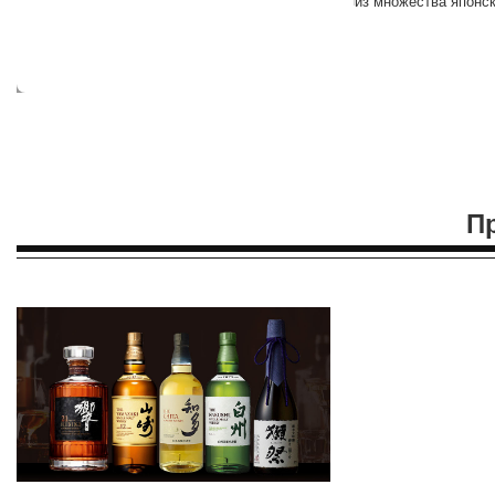
из множества японск
П