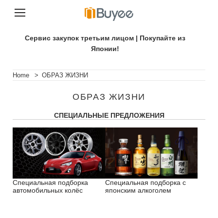
П
е
Сервис закупок третьим лицом | Покупайте из
р
Японии!
е
й
т
Home
>
ОБРАЗ ЖИЗНИ
и
к
ОБРАЗ ЖИЗНИ
с
о
СПЕЦИАЛЬНЫЕ ПРЕДЛОЖЕНИЯ
д
е
р
ж
и
м
о
м
Специальная подборка
Специальная подборка с
автомобильных колёс
японским алкоголем
у