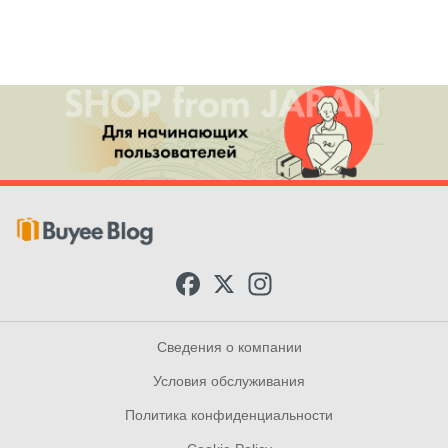
F
X
I
a
n
c
s
e
t
b
a
Сведения о компании
o
g
o
r
Условия обслуживания
k
a
m
Политика конфиденциальности