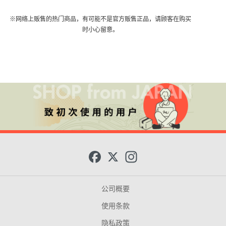
※网络上贩售的热门商品，有可能不是官方贩售正品，请顾客在购买
时小心留意。
F
X
I
a
n
c
s
e
t
b
a
公司概要
o
g
o
r
使用条款
k
a
m
隐私政策