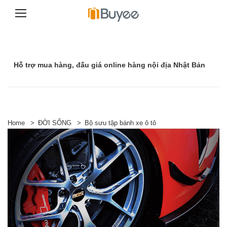
C
h
u
y
Hỗ trợ mua hàng, đấu giá online hàng nội địa Nhật Bản
ể
n
t
ớ
i
n
ộ
Home
>
ĐỜI SỐNG
>
Bộ sưu tập bánh xe ô tô
i
d
u
n
g