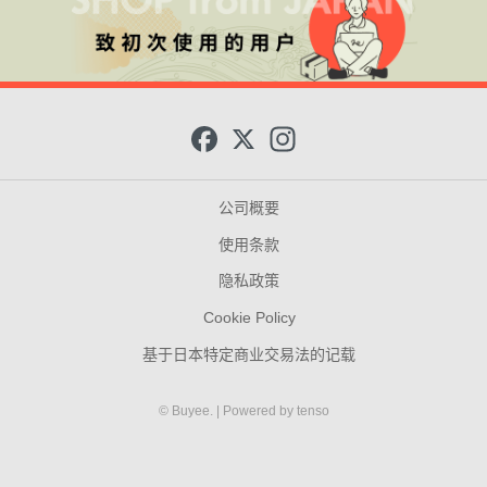
F
X
I
a
n
c
s
e
t
b
a
公司概要
o
g
o
r
使用条款
k
a
m
隐私政策
Cookie Policy
基于日本特定商业交易法的记载
© Buyee.
| Powered by
tenso