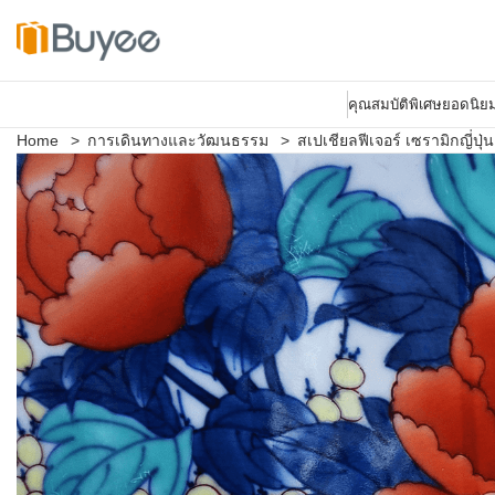
S
k
คุณสมบัติพิเศษยอดนิย
i
p
Home
>
การเดินทางและวัฒนธรรม
>
สเปเชียลฟีเจอร์ เซรามิกญี่ปุ่น
t
o
c
o
n
t
e
n
t