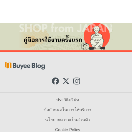
F
X
I
a
n
c
s
e
t
b
a
ประวัติบริษัท
o
g
o
r
ข้อกำหนดในการให้บริการ
k
a
m
นโยบายความเป็นส่วนตัว
Cookie Policy