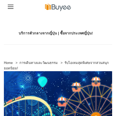
S
k
i
p
บริการตัวกลางจากญี่ปุ่น | ซื้อจากประเทศญี่ปุ่น!
t
o
c
o
n
t
e
Home
>
การเดินทางและวัฒนธรรม
>
รับไอเทมสุดพิเศษจากสวนสนุก
n
ยอดนิยม!
t