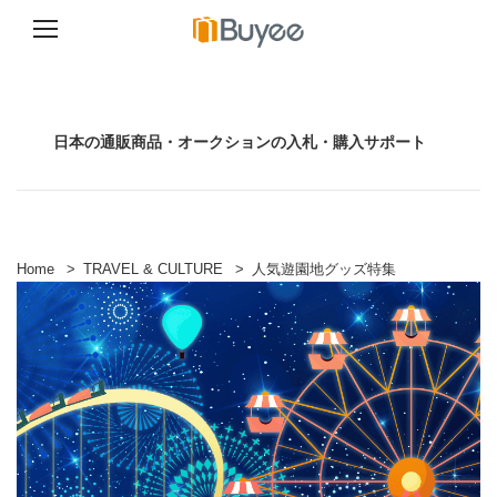
コ
ン
テ
ン
日本の通販商品・オークションの入札・購入サポート
ツ
へ
ス
キ
ッ
プ
Home
>
TRAVEL & CULTURE
>
人気遊園地グッズ特集