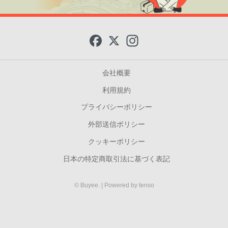
F
X
I
a
n
c
s
e
t
b
a
会社概要
o
g
o
r
利用規約
k
a
m
プライバシーポリシー
外部送信ポリシー
クッキーポリシー
日本の特定商取引法に基づく表記
© Buyee.
| Powered by
tenso