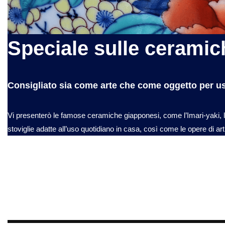
Speciale sulle cerami
Consigliato sia come arte che come oggetto per u
Vi presenterò le famose ceramiche giapponesi, come l’Imari-yaki, l’Ar
stoviglie adatte all’uso quotidiano in casa, così come le opere di arti