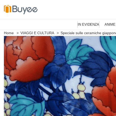
V
a
IN EVIDENZA
ANIME
i
a
Home
>
VIAGGI E CULTURA
>
Speciale sulle ceramiche giappon
l
c
o
n
t
e
n
u
t
o