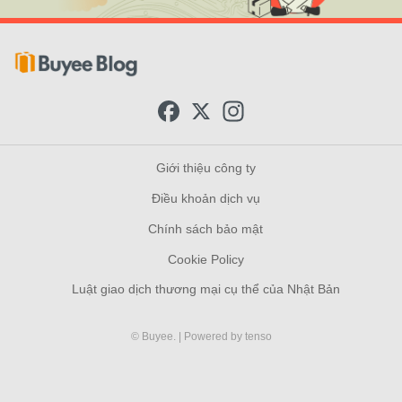
F
X
I
a
n
c
s
e
t
b
a
Giới thiệu công ty
o
g
o
r
Điều khoản dịch vụ
k
a
m
Chính sách bảo mật
Cookie Policy
Luật giao dịch thương mại cụ thể của Nhật Bản
© Buyee.
| Powered by
tenso