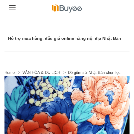
C
h
u
y
Hỗ trợ mua hàng, đấu giá online hàng nội địa Nhật Bản
ể
n
t
ớ
i
n
ộ
Home
>
VĂN HÓA & DU LỊCH
>
Đồ gốm sứ Nhật Bản chọn lọc
i
d
u
n
g