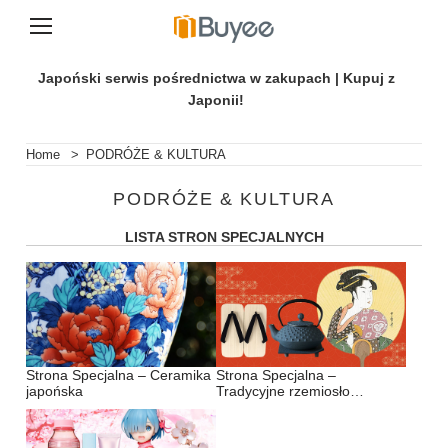
P
r
Japoński serwis pośrednictwa w zakupach | Kupuj z
z
Japonii!
e
j
d
Home
>
PODRÓŻE & KULTURA
ź
d
PODRÓŻE & KULTURA
o
t
LISTA STRON SPECJALNYCH
r
e
ś
c
i
Strona Specjalna – Ceramika
Strona Specjalna –
japońska
Tradycyjne rzemiosło
japońskie