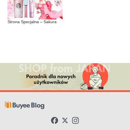
Strona Specjalna – Sakura
F
X
I
a
n
c
s