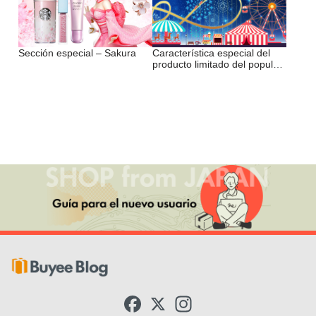
Sección especial – Sakura
Característica especial del
producto limitado del popular
parque de atracciones
F
X
I
a
n