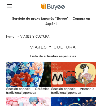
S
a
Servicio de proxy japonés “Buyee” | ¡Compra en
l
Japón!
t
a
r
Home
>
VIAJES Y CULTURA
a
l
VIAJES Y CULTURA
c
o
Lista de artículos especiales
n
t
e
n
i
d
o
Sección especial – Cerámica
Sección especial – Artesanía
tradicional japonesa
tradicional japonesa