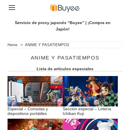
S
a
Servicio de proxy japonés “Buyee” | ¡Compra en
l
Japón!
t
a
r
Home
>
ANIME Y PASATIEMPOS
a
l
ANIME Y PASATIEMPOS
c
o
Lista de artículos especiales
n
t
e
n
i
d
o
Especial – Consolas y
Sección especial – Lotería
dispositivos portátiles
Ichiban Kuji