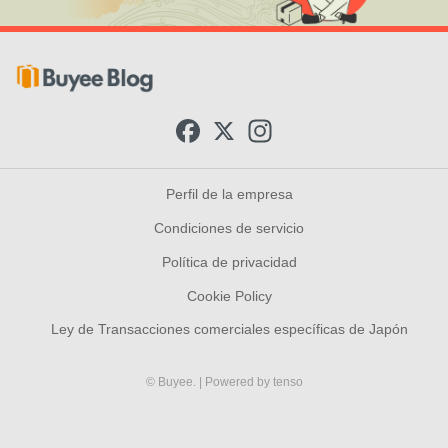
F
X
I
a
n
c
s
e
t
b
a
Perfil de la empresa
o
g
o
r
Condiciones de servicio
k
a
m
Política de privacidad
Cookie Policy
Ley de Transacciones comerciales específicas de Japón
© Buyee.
| Powered by
tenso