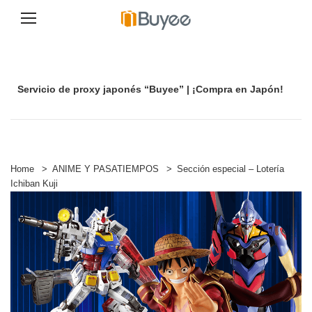
S
a
l
t
Servicio de proxy japonés “Buyee” | ¡Compra en Japón!
a
r
a
l
c
o
n
Home
>
ANIME Y PASATIEMPOS
>
Sección especial – Lotería
t
Ichiban Kuji
e
n
i
d
o