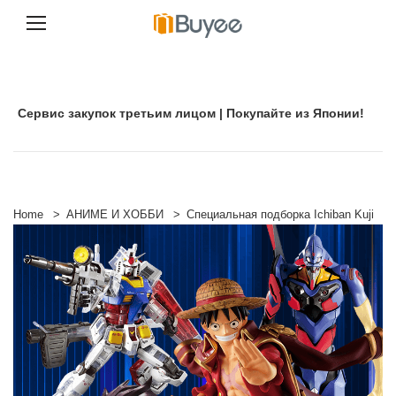
П
е
р
е
Сервис закупок третьим лицом | Покупайте из Японии!
й
т
и
к
с
о
д
Home
>
АНИМЕ И ХОББИ
>
Специальная подборка Ichiban Kuji
е
р
ж
и
м
о
м
у