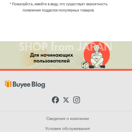
* Пожалуйста, имейте в виду, что существует вероятность
появления подделок популярных товаров.
F
X
I
a
n
c
s
e
t
b
a
Сведения о компании
o
g
o
r
Условия обслуживания
k
a